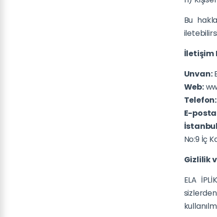
Bu hakla
iletebilirs
İletişim 
Unvan:
E
Web:
www
Telefon
E-posta
İstanbu
No:9 İç K
Gizlilik
ELA İPLİ
sizlerde
kullanıl