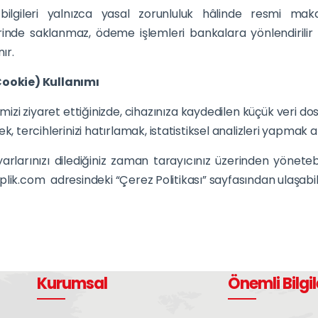
bilgileri yalnızca yasal zorunluluk hâlinde resmi makaml
rinde saklanmaz, ödeme işlemleri bankalara yönlendirilir
nır.
Cookie) Kullanımı
izi ziyaret ettiğinizde, cihazınıza kaydedilen küçük veri dos
ek, tercihlerinizi hatırlamak, istatistiksel analizleri yapmak
rlarınızı dilediğiniz zaman tarayıcınız üzerinden yönetebili
lik.com adresindeki “Çerez Politikası” sayfasından ulaşabilir
Kurumsal
Önemli Bilgil