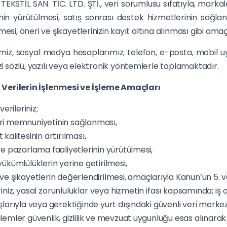
 TEKSTİL SAN. TİC. LTD. ŞTİ., veri sorumlusu sıfatıyla, mark
inin yürütülmesi, satış sonrası destek hizmetlerinin sağ
mesi, öneri ve şikayetlerinizin kayıt altına alınması gibi amaç
iz, sosyal medya hesaplarımız, telefon, e-posta, mobil uygu
izi sözlü, yazılı veya elektronik yöntemlerle toplamaktadır.
el Verilerin İşlenmesi ve İşleme Amaçları
 verileriniz;
ri memnuniyetinin sağlanması,
 kalitesinin artırılması,
ve pazarlama faaliyetlerinin yürütülmesi,
yükümlülüklerin yerine getirilmesi,
ve şikayetlerin değerlendirilmesi, amaçlarıyla Kanun’un 5. 
riniz, yasal zorunluluklar veya hizmetin ifası kapsamında; iş 
şlarıyla veya gerektiğinde yurt dışındaki güvenli veri merkezle
lemler güvenlik, gizlilik ve mevzuat uygunluğu esas alınara