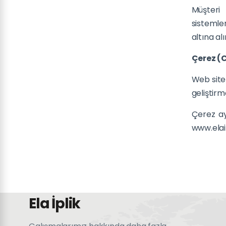
Müşteri 
sistemle
altına alı
Çerez (
Web sitem
geliştirm
Çerez aya
www.elaip
Ela İplik