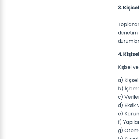
3. Kişis
Toplanan 
denetim 
durumlard
4. Kişis
Kişisel v
a) Kişise
b) İşlem
c) Veriler
d) Eksik 
e) Kanun’
f) Yapıla
g) Otomat
h) Kişise