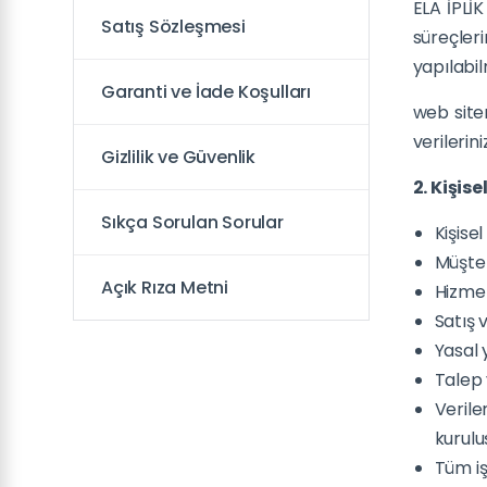
ELA İPLİK
Satış Sözleşmesi
süreçler
yapılabil
Garanti ve İade Koşulları
web sitem
verilerin
Gizlilik ve Güvenlik
2. Kişis
Sıkça Sorulan Sorular
Kişisel
Müşte
Açık Rıza Metni
Hizmet
Satış 
Yasal 
Talep 
Verile
kurulu
Tüm iş