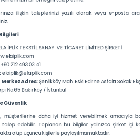
rınıza ilişkin taleplerinizi yazılı olarak veya e-posta ara
iniz.
Bilgileri
LA İPLİK TEKSTİL SANAYİ VE TİCARET LİMİTED ŞİRKETİ
.elaiplik.com
:
+90 212 493 03 41
:
elaiplik@elaiplik.com
l Merkez Adres:
Şenlikköy Mah. Eski Edirne Asfaltı Sokak Ekş
apı No:65 Bakırköy / İstanbul
 ve Güvenlik
K, müşterilerine daha iyi hizmet verebilmek amacıyla bazı 
n talep edebilir. Toplanan bu bilgiler yalnızca şirket içi
makta olup üçüncü kişilerle paylaşılmamaktadır.