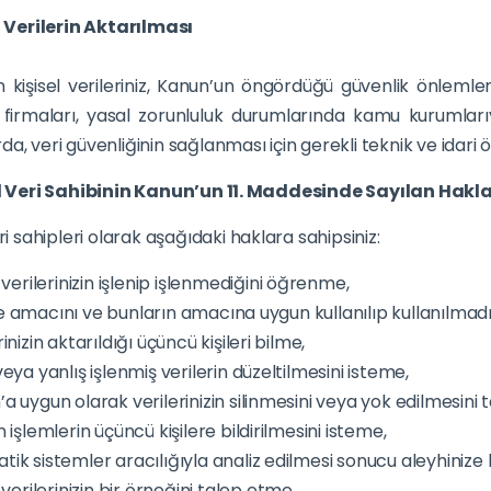
el Verilerin Aktarılması
kişisel verileriniz, Kanun’un öngördüğü güvenlik önlemleri
firmaları, yasal zorunluluk durumlarında kamu kurumlarıyla
a, veri güvenliğinin sağlanması için gerekli teknik ve idari
el Veri Sahibinin Kanun’un 11. Maddesinde Sayılan Hakla
eri sahipleri olarak aşağıdaki haklara sahipsiniz:
l verilerinizin işlenip işlenmediğini öğrenme,
e amacını ve bunların amacına uygun kullanılıp kullanılmad
inizin aktarıldığı üçüncü kişileri bilme,
veya yanlış işlenmiş verilerin düzeltilmesini isteme,
a uygun olarak verilerinizin silinmesini veya yok edilmesini
n işlemlerin üçüncü kişilere bildirilmesini isteme,
ik sistemler aracılığıyla analiz edilmesi sonucu aleyhinize
l verilerinizin bir örneğini talep etme.