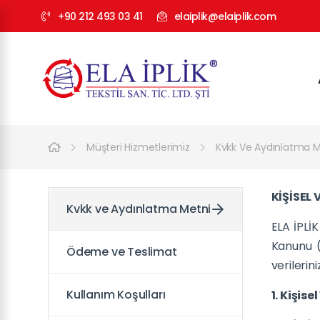
+90 212 493 03 41
elaiplik@elaiplik.com
Müşteri Hizmetlerimiz
Kvkk Ve Aydınlatma M
KİŞİSEL
Kvkk ve Aydınlatma Metni
ELA İPLİK
Kanunu (
Ödeme ve Teslimat
verilerin
Kullanım Koşulları
1. Kişis