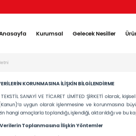
Anasayfa
Kurumsal
Gelecek Nesiller
Ürü
etni
 VERİLERİN KORUNMASINA İLİŞKİN BİLGİLENDİRME
 TEKSTİL SANAYİ VE TİCARET LİMİTED ŞİRKETİ olarak, kişisel v
Kanun)’a uygun olarak işlenmesine ve korunmasına büyük 
izin hangi amaçlarla toplandığı, işlendiği, aktarıldığı ve b
el Verilerin Toplanmasına İlişkin Yöntemler